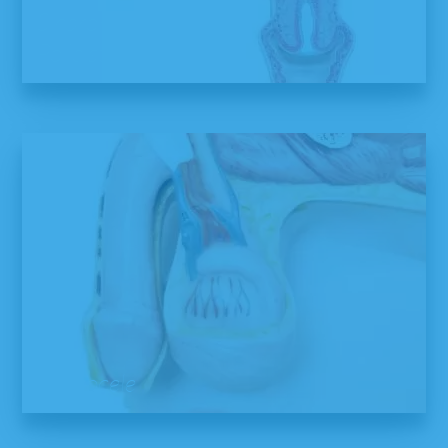
Síndrome dos Ovários
Policísticos (SOP)
Varicocele