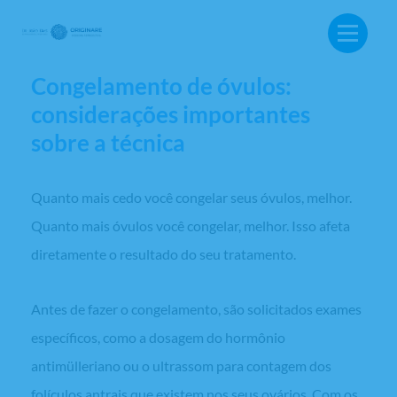
resposta pior à estimulação ovariana e tem menos
óvulos.
Congelamento de óvulos:
considerações importantes
sobre a técnica
Quanto mais cedo você congelar seus óvulos, melhor.
Quanto mais óvulos você congelar, melhor. Isso afeta
diretamente o resultado do seu tratamento.
Antes de fazer o congelamento, são solicitados exames
específicos, como a dosagem do hormônio
BUSCA:
antimülleriano ou o ultrassom para contagem dos
folículos antrais que existem nos seus ovários. Com os