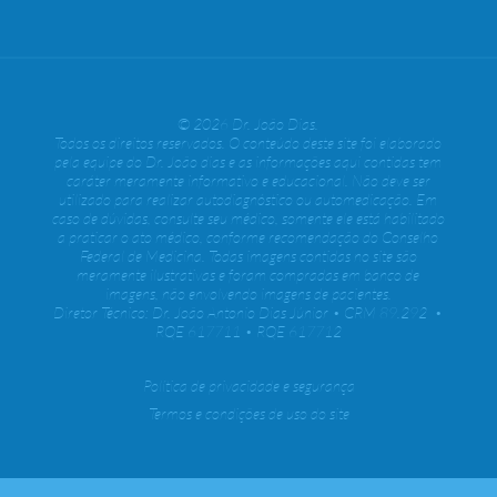
© 2026 Dr. João Dias.
Todos os direitos reservados. O conteúdo deste site foi elaborado
pela equipe do Dr. João dias e as informações aqui contidas tem
caráter meramente informativo e educacional. Não deve ser
utilizado para realizar autodiagnóstico ou automedicação. Em
caso de dúvidas, consulte seu médico, somente ele está habilitado
a praticar o ato médico, conforme recomendação do Conselho
Federal de Medicina. Todas imagens contidas no site são
meramente ilustrativas e foram compradas em banco de
imagens, não envolvendo imagens de pacientes.
Diretor Técnico: Dr. João Antonio Dias Júnior • CRM 89.292 •
RQE 617711 • RQE 617712
Política de privacidade e segurança
Termos e condições de uso do site