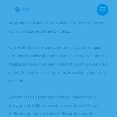
exame solicitado para avaliar a capacidade reprodutiva
da mulher quando há suspeita de infertilidade, que
surge após um ano de tentativas sem sucesso, mesmo
com a prática sexual sem proteção.
Os resultados do exame orientam para a abordagem
terapêutica mais adequada a cada paciente, incluindo a
realização de exames para investigar possíveis causas e
definição da técnica de reprodução assistida para cada
paciente.
As técnicas de baixa complexidade, relação sexual
programada (RSP) e inseminação artificial (IA), são
BUSCA:
indicadas quando o exame indica problemas de