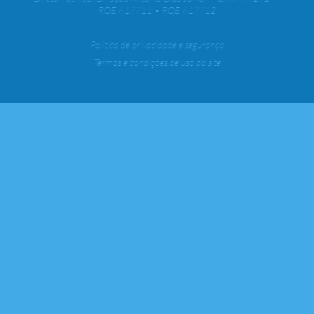
RQE 617711 • RQE 617712
Política de privacidade e segurança
Termos e condições de uso do site