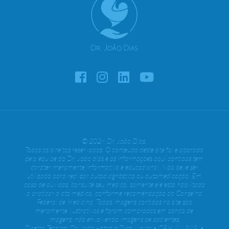
© 2026 Dr. João Dias.
Todos os direitos reservados. O conteúdo deste site foi elaborado
pela equipe do Dr. João dias e as informações aqui contidas tem
caráter meramente informativo e educacional. Não deve ser
utilizado para realizar autodiagnóstico ou automedicação. Em
caso de dúvidas, consulte seu médico, somente ele está habilitado
a praticar o ato médico, conforme recomendação do Conselho
Federal de Medicina. Todas imagens contidas no site são
meramente ilustrativas e foram compradas em banco de
imagens, não envolvendo imagens de pacientes.
Diretor Técnico: Dr. João Antonio Dias Júnior • CRM 89.292 •