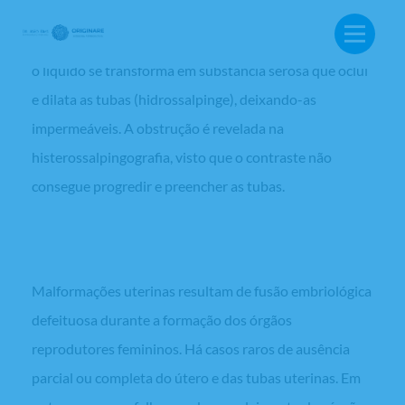
obstruídas primeiramente por conteúdo purulento
(piossalpinge). Quando os agentes infecciosos morrem,
o líquido se transforma em substância serosa que oclui
e dilata as tubas (hidrossalpinge), deixando-as
impermeáveis. A obstrução é revelada na
histerossalpingografia, visto que o contraste não
consegue progredir e preencher as tubas.
Malformações congênitas
Malformações uterinas resultam de fusão embriológica
defeituosa durante a formação dos órgãos
reprodutores femininos. Há casos raros de ausência
BUSCA:
parcial ou completa do útero e das tubas uterinas. Em