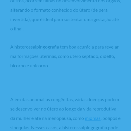
outros, ocorrem falhas no desenvolvimento dos órgãos,
alterando o formato conhecido do útero (de pera
invertida), que é ideal para sustentar uma gestação até
o final.
A histerossalpingografia tem boa acurácia para revelar
malformações uterinas, como útero septado, didelfo,
bicorno e unicorno.
Patologias uterinas adquiridas
Além das anomalias congênitas, várias doenças podem
se desenvolver no útero ao longo da vida reprodutiva
da mulher e até na menopausa, como
miomas
, pólipos e
sinequias. Nesses casos, a histerossalpingografia pode