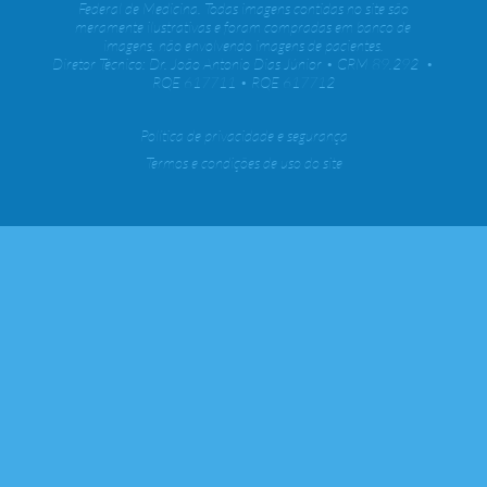
Federal de Medicina. Todas imagens contidas no site são
meramente ilustrativas e foram compradas em banco de
imagens, não envolvendo imagens de pacientes.
Diretor Técnico: Dr. João Antonio Dias Júnior • CRM 89.292 •
RQE 617711 • RQE 617712
Política de privacidade e segurança
Termos e condições de uso do site