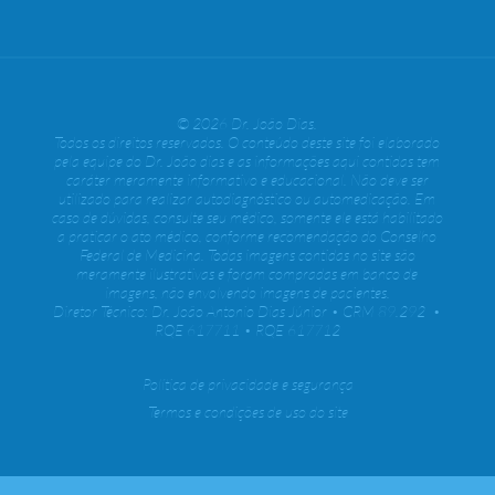
© 2026 Dr. João Dias.
Todos os direitos reservados. O conteúdo deste site foi elaborado
pela equipe do Dr. João dias e as informações aqui contidas tem
caráter meramente informativo e educacional. Não deve ser
utilizado para realizar autodiagnóstico ou automedicação. Em
caso de dúvidas, consulte seu médico, somente ele está habilitado
a praticar o ato médico, conforme recomendação do Conselho
Federal de Medicina. Todas imagens contidas no site são
meramente ilustrativas e foram compradas em banco de
imagens, não envolvendo imagens de pacientes.
Diretor Técnico: Dr. João Antonio Dias Júnior • CRM 89.292 •
RQE 617711 • RQE 617712
Política de privacidade e segurança
Termos e condições de uso do site