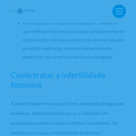
isso pode ser um sinal de algum tipo de disfunção
nos ovários;
Má resposta à indução da ovulação: mulheres
que tenham tido resposta baixa a tratamentos de
estimulação ovariana em técnicas de reprodução
assistida realizadas anteriormente também
devem ter sua reserva ovariana investigada.
Como tratar a infertilidade
feminina
A infertilidade feminina pode ser abordada de algumas
maneiras, dependendo da causa, e somente um
especialista poderá indicar o melhor tratamento. De
BUSCA:
acordo com o caso, o tratamento da doença