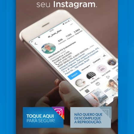
natural sem o auxílio de técnicas de
reprodução assistida.
O procedimento
Para devolver a fertilidade à mulher, a cirurgia
de reversão de laqueadura reconstrói as
tubas. O profissional a realizar o
procedimento, que exige muita habilidade,
deve ter uma grande experiência na área, já
que se trata de uma microcirurgia delicada.
A cirurgia é realizada preferencialmente por
via laparoscópica com a paciente geralmente
sob anestesia geral.