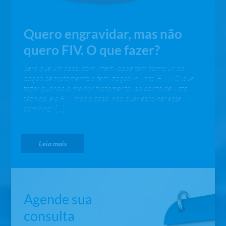
Quero engravidar, mas não
quero FIV. O que fazer?
Será que um casal com infertilidade tem como única
opção de tratamento a fertilização in vitro (FIV)? O que
fazer quando o melhor tratamento, do ponto de vista
técnico, é a FIV, mas o casal não quer escolher esse
caminho? […]
Leia mais
Agende sua
consulta