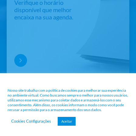
Verifique o horário
disponível que melhor
encaixa na sua agenda.
Nossa Política e Termos
Nosso site trabalha com a política de cookies para melhorar sua experiência
no ambiente virtual. Como buscamos sempre o melhor para nossos usuários,
utilizamos esse mecanismo para coletar dados e armazená-los com o seu
consentimento. Além disso, os cookies informam o modo como você pode
recusar a permissão para o armazenamento dos seus dados.
Cookies Configurações
Aceitar
Agende sua consulta