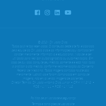
© 2026 Dr. João Dias.
Todos os direitos reservados. O conteúdo deste site foi elaborado
pela equipe do Dr. João dias e as informações aqui contidas tem
caráter meramente informativo e educacional. Não deve ser
utilizado para realizar autodiagnóstico ou automedicação. Em
caso de dúvidas, consulte seu médico, somente ele está habilitado
a praticar o ato médico, conforme recomendação do Conselho
Federal de Medicina. Todas imagens contidas no site são
meramente ilustrativas e foram compradas em banco de
imagens, não envolvendo imagens de pacientes.
Diretor Técnico: Dr. João Antonio Dias Júnior • CRM 89.292 •
RQE 617711 • RQE 617712
Política de privacidade e segurança
Termos e condições de uso do site