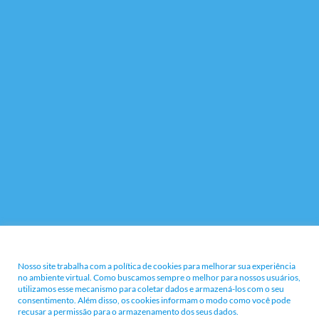
Nossa Política e Termos
Nosso site trabalha com a política de cookies para melhorar sua experiência
no ambiente virtual. Como buscamos sempre o melhor para nossos usuários,
utilizamos esse mecanismo para coletar dados e armazená-los com o seu
consentimento. Além disso, os cookies informam o modo como você pode
recusar a permissão para o armazenamento dos seus dados.