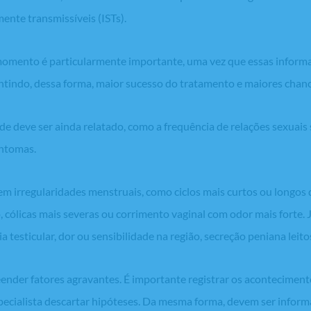
mente transmissíveis (ISTs).
 momento é particularmente importante, uma vez que essas inform
antindo, dessa forma, maior sucesso do tratamento e maiores chanc
dade deve ser ainda relatado, como a frequência de relações sexuais
intomas.
m irregularidades menstruais, como ciclos mais curtos ou longos
 cólicas mais severas ou corrimento vaginal com odor mais forte. 
 testicular, dor ou sensibilidade na região, secreção peniana leit
eender fatores agravantes. É importante registrar os aconteciment
specialista descartar hipóteses. Da mesma forma, devem ser infor