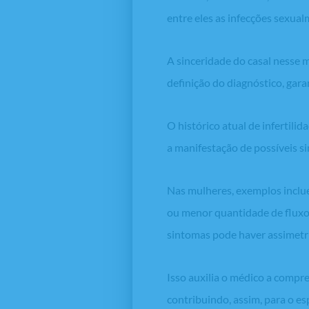
entre eles as infecções sexual
A sinceridade do casal nesse
definição do diagnóstico, gar
O histórico atual de infertili
a manifestação de possíveis s
Nas mulheres, exemplos inclue
ou menor quantidade de fluxo,
sintomas pode haver assimetria
Isso auxilia o médico a compr
contribuindo, assim, para o e