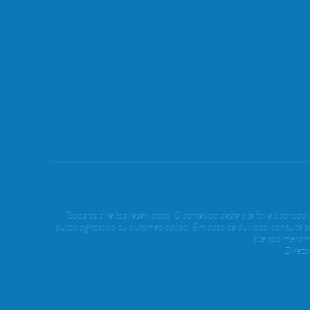
Todos os direitos reservados. O conteúdo deste site foi elaborad
autodiagnóstico ou automedicação. Em caso de dúvidas, consulte s
site são meram
Diret