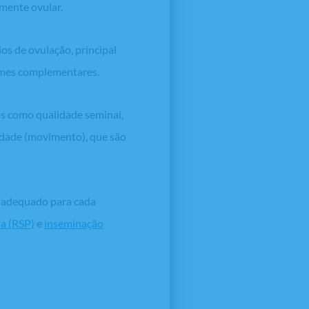
rmente ovular.
os de ovulação, principal
xames complementares.
os como qualidade seminal,
idade (movimento), que são
s adequado para cada
a (RSP)
e
inseminação