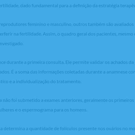
rtilidade, dado fundamental para a definição da estratégia terapêu
 reprodutores feminino e masculino, outros também são avaliado
erferir na fertilidade. Assim, o quadro geral dos pacientes, mesmo
investigado.
e durante a primeira consulta. Ele permite validar os achados d
zados. É a soma das informações coletadas durante a anamnese c
stico e a individualização do tratamento.
a não foi submetido a exames anteriores, geralmente os primeiros 
mulheres e o espermograma para os homens.
na determina a quantidade de folículos presente nos ovários no 