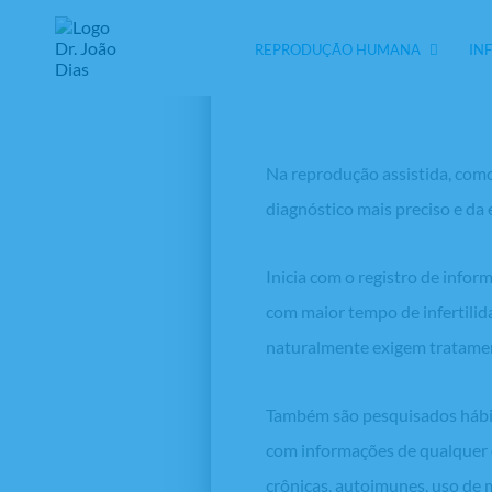
Entenda como a a
REPRODUÇÃO HUMANA
IN
Na reprodução assistida, como
diagnóstico mais preciso e da
Inicia com o registro de info
com maior tempo de infertilid
naturalmente exigem tratame
Também são pesquisados hábito
com informações de qualquer do
crônicas, autoimunes, uso de 