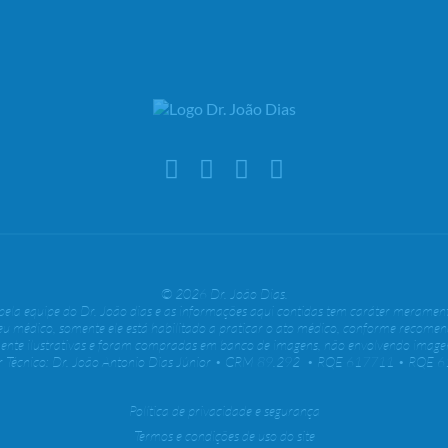
© 2026 Dr. João Dias.
o pela equipe do Dr. João dias e as informações aqui contidas tem caráter merament
eu médico, somente ele está habilitado a praticar o ato médico, conforme recome
ente ilustrativas e foram compradas em banco de imagens, não envolvendo imagen
or Técnico: Dr. João Antonio Dias Júnior • CRM 89.292 • RQE 617711 • RQE 
Política de privacidade e segurança
Termos e condições de uso do site