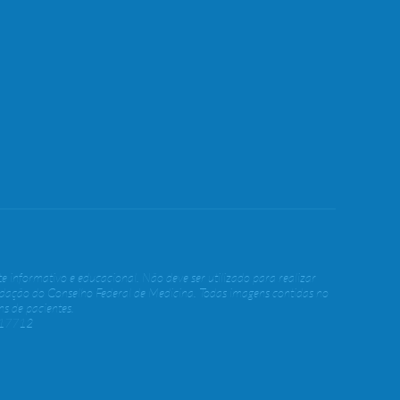
e informativo e educacional. Não deve ser utilizado para realizar
ndação do Conselho Federal de Medicina. Todas imagens contidas no
s de pacientes.
617712