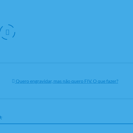
Quero engravidar, mas não quero FIV. O que fazer?
: