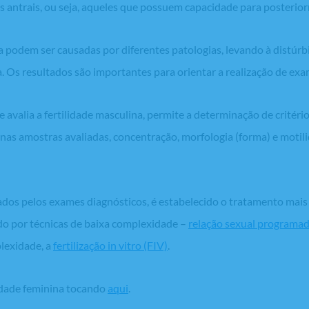
los antrais, ou seja, aqueles que possuem capacidade para posterio
 podem ser causadas por diferentes patologias, levando à distúrbi
na. Os resultados são importantes para orientar a realização de e
avalia a fertilidade masculina, permite a determinação de critéri
as amostras avaliadas, concentração, morfologia (forma) e motil
ados pelos exames diagnósticos, é estabelecido o tratamento mai
ado por técnicas de baixa complexidade –
relação sexual programad
lexidade, a
fertilização
in vitro
(FIV)
.
idade feminina tocando
aqui
.