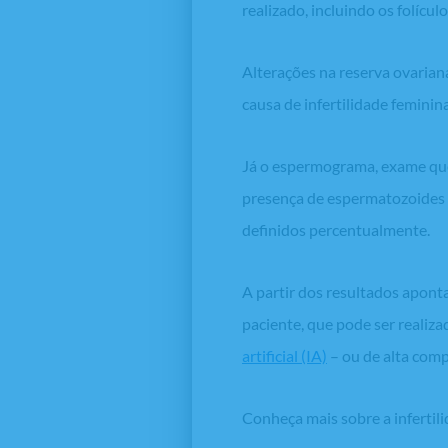
realizado, incluindo os folícu
Alterações na reserva ovariana
causa de infertilidade femini
Já o espermograma, exame que 
presença de espermatozoides n
definidos percentualmente.
A partir dos resultados apont
paciente, que pode ser realiz
artificial (IA)
– ou de alta comp
Conheça mais sobre a infertil