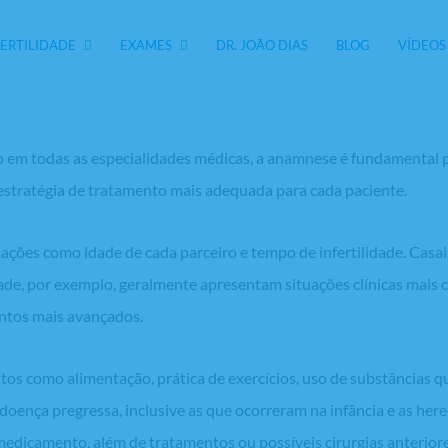
namnese acontece na reprodução assis
FERTILIDADE
EXAMES
DR. JOÃO DIAS
BLOG
VÍDEOS
 em todas as especialidades médicas, a anamnese é fundamental p
 estratégia de tratamento mais adequada para cada paciente.
rmações como idade de cada parceiro e tempo de infertilidade. Casa
ade, por exemplo, geralmente apresentam situações clínicas mais 
ntos mais avançados.
s como alimentação, prática de exercícios, uso de substâncias qu
ença pregressa, inclusive as que ocorreram na infância e as hered
medicamento, além de tratamentos ou possíveis cirurgias anteriore