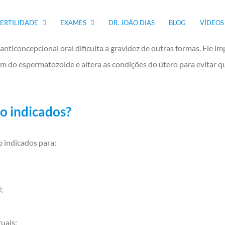
eis pela produção de LH e FSH, hormônios essenciais na ovulação. 
 ovulação.
FERTILIDADE
EXAMES
DR. JOÃO DIAS
BLOG
VÍDEOS
anticoncepcional oral dificulta a gravidez de outras formas. Ele im
m do espermatozoide e altera as condições do útero para evitar q
o indicados?
o indicados para:
;
ruais;