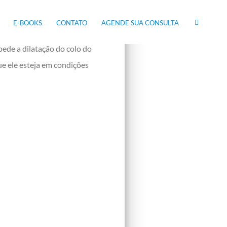
Assim, o principal
E-BOOKS
CONTATO
AGENDE SUA CONSULTA
pede a dilatação do colo do
ue ele esteja em condições