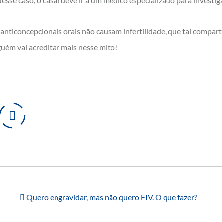
esse caso, o casal deve ir a um médico especializado para investi
 anticoncepcionais orais não causam infertilidade, que tal compart
guém vai acreditar mais nesse mito!
Quero engravidar, mas não quero FIV. O que fazer?