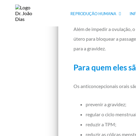
a gravidez. Eles são responsáv
mecanismo da pílula é evitar a
REPRODUÇÃO HUMANA
IN
Além de impedir a ovulação, o 
útero para bloquear a passage
para a gravidez.
Para quem eles sã
Os anticoncepcionais orais sã
prevenir a gravidez;
regular o ciclo menstrual
reduzir a TPM;
reduzir as cólicas menst