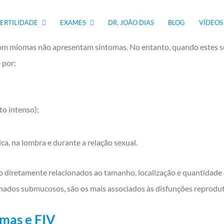
omas
FERTILIDADE
EXAMES
DR. JOÃO DIAS
BLOG
VÍDEOS
om miomas não apresentam sintomas. No entanto, quando estes se
 por:
o intenso);
ca, na lombra e durante a relação sexual.
 diretamente relacionados ao tamanho, localização e quantidade 
ados submucosos, são os mais associados às disfunções reprodut
mas e FIV