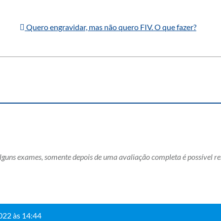
Quero engravidar, mas não quero FIV. O que fazer?
lguns exames, somente depois de uma avaliação completa é possível re
022 às 14:44