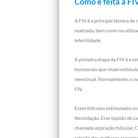
Como é feita a FI
A FIV é a principal técnica de
realizada, bem como na utiliz
infertilidade.
A primeira etapa da FIV é a e
hormonais que visam estimula
menstrual. Normalmente, o ová
FIV.
Esses folículos estimulados c
fecundação. Esse líquido de c
chamada aspiração folicular. 
seleção dos melhores esperma