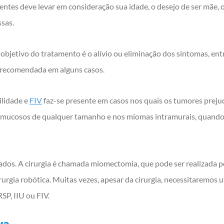
ntes deve levar em consideração sua idade, o desejo de ser mãe, o
sas.
objetivo do tratamento é o alívio ou eliminação dos sintomas, entre
 recomendada em alguns casos.
ilidade e
FIV
faz-se presente em casos nos quais os tumores prejud
mucosos de qualquer tamanho e nos miomas intramurais, quando 
dos. A cirurgia é chamada miomectomia, que pode ser realizada p
rgia robótica. Muitas vezes, apesar da cirurgia, necessitaremos ut
SP, IIU ou FIV.