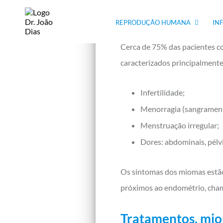
Sintomas dos mi
REPRODUÇÃO HUMANA
IN
Cerca de 75% das pacientes c
caracterizados principalmente
Infertilidade;
Menorragia (sangrament
Menstruação irregular;
Dores: abdominais, pélvi
Os sintomas dos miomas estão
próximos ao endométrio, cham
Tratamentos, mio