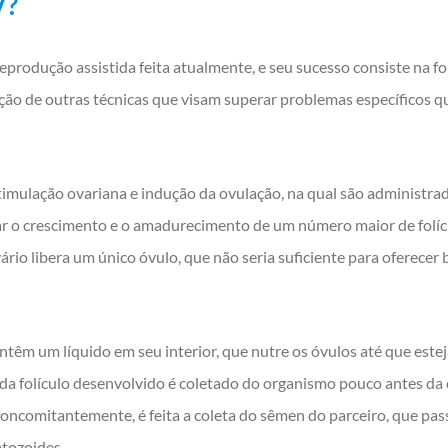
V?
 reprodução assistida feita atualmente, e seu sucesso consiste na 
ação de outras técnicas que visam superar problemas específicos 
stimulação ovariana e indução da ovulação, na qual são administ
r o crescimento e o amadurecimento de um número maior de folícu
rio libera um único óvulo, que não seria suficiente para oferecer
ontêm um líquido em seu interior, que nutre os óvulos até que este
ada folículo desenvolvido é coletado do organismo pouco antes da 
Concomitantemente, é feita a coleta do sêmen do parceiro, que pa
tozoides.