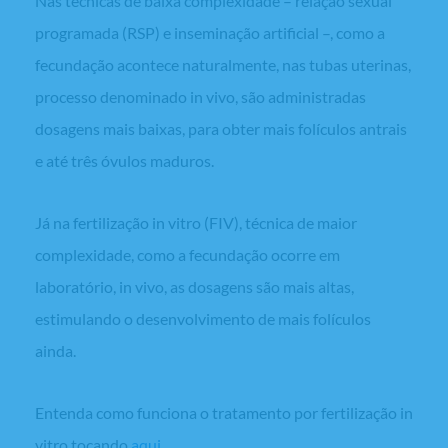
Nas técnicas de baixa complexidade – relação sexual
programada (RSP) e inseminação artificial –, como a
fecundação acontece naturalmente, nas tubas uterinas,
processo denominado
in vivo
, são administradas
dosagens mais baixas, para obter mais folículos antrais
e até três óvulos maduros.
Já na fertilização
in vitro
(FIV), técnica de maior
complexidade, como a fecundação ocorre em
laboratório,
in vivo
, as dosagens são mais altas,
estimulando o desenvolvimento de mais folículos
ainda.
Entenda como funciona o tratamento por fertilização
in
vitro
tocando
aqui
.