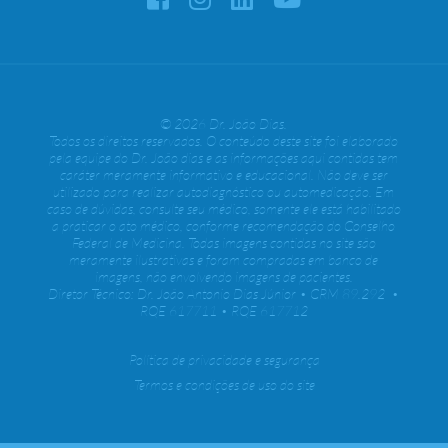
© 2026 Dr. João Dias.
Todos os direitos reservados. O conteúdo deste site foi elaborado
pela equipe do Dr. João dias e as informações aqui contidas tem
caráter meramente informativo e educacional. Não deve ser
utilizado para realizar autodiagnóstico ou automedicação. Em
caso de dúvidas, consulte seu médico, somente ele está habilitado
a praticar o ato médico, conforme recomendação do Conselho
Federal de Medicina. Todas imagens contidas no site são
meramente ilustrativas e foram compradas em banco de
imagens, não envolvendo imagens de pacientes.
Diretor Técnico: Dr. João Antonio Dias Júnior • CRM 89.292 •
RQE 617711 • RQE 617712
Política de privacidade e segurança
Termos e condições de uso do site