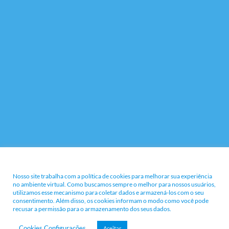
Nossa Política e Termos
Nosso site trabalha com a política de cookies para melhorar sua experiência
no ambiente virtual. Como buscamos sempre o melhor para nossos usuários,
utilizamos esse mecanismo para coletar dados e armazená-los com o seu
consentimento. Além disso, os cookies informam o modo como você pode
recusar a permissão para o armazenamento dos seus dados.
Cookies Configurações
Aceitar