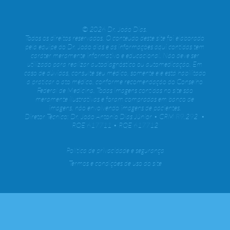
© 2026 Dr. João Dias.
Todos os direitos reservados. O conteúdo deste site foi elaborado
pela equipe do Dr. João dias e as informações aqui contidas tem
caráter meramente informativo e educacional. Não deve ser
utilizado para realizar autodiagnóstico ou automedicação. Em
caso de dúvidas, consulte seu médico, somente ele está habilitado
a praticar o ato médico, conforme recomendação do Conselho
Federal de Medicina. Todas imagens contidas no site são
meramente ilustrativas e foram compradas em banco de
imagens, não envolvendo imagens de pacientes.
Diretor Técnico: Dr. João Antonio Dias Júnior • CRM 89.292 •
RQE 617711 • RQE 617712
Política de privacidade e segurança
Termos e condições de uso do site