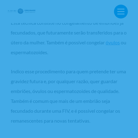
Transferência de embriões congelados
Esta técnica consiste no congelamento de embriões já
fecundados, que futuramente serão transferidos para o
útero da mulher. Também é possível congelar
óvulos
ou
espermatozoides.
Indico esse procedimento para quem pretende ter uma
gravidez futura e, por qualquer razão, quer guardar
embriões, óvulos ou espermatozoides de qualidade.
Também é comum que mais de um embrião seja
fecundado durante uma FIV, e é possível congelar os
remanescentes para novas tentativas.
BUSCA: