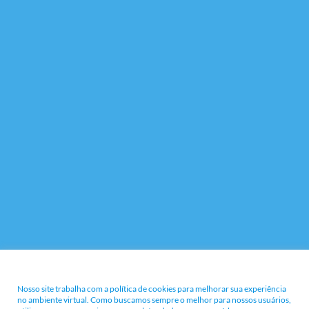
Nossa Política e Termos
Nosso site trabalha com a política de cookies para melhorar sua experiência
no ambiente virtual. Como buscamos sempre o melhor para nossos usuários,