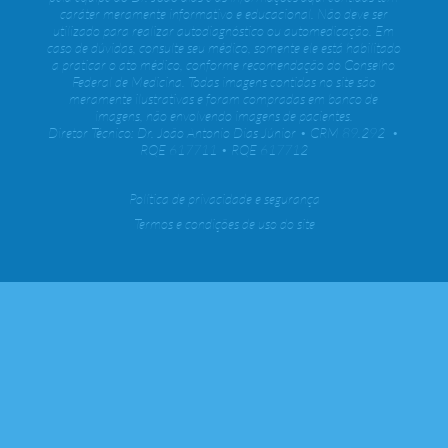
caráter meramente informativo e educacional. Não deve ser
utilizado para realizar autodiagnóstico ou automedicação. Em
caso de dúvidas, consulte seu médico, somente ele está habilitado
a praticar o ato médico, conforme recomendação do Conselho
Federal de Medicina. Todas imagens contidas no site são
meramente ilustrativas e foram compradas em banco de
imagens, não envolvendo imagens de pacientes.
Diretor Técnico: Dr. João Antonio Dias Júnior • CRM 89.292 •
RQE 617711 • RQE 617712
Política de privacidade e segurança
Termos e condições de uso do site