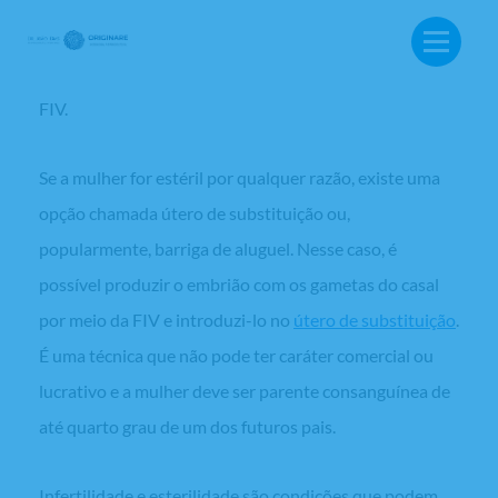
um ciclo de
FIV
. Também é possível contar com a
doação de óvulos e fecundá-los com os
espermatozoides do homem também em um ciclo de
FIV.
Se a mulher for estéril por qualquer razão, existe uma
opção chamada útero de substituição ou,
popularmente, barriga de aluguel. Nesse caso, é
possível produzir o embrião com os gametas do casal
por meio da FIV e introduzi-lo no
útero de substituição
.
É uma técnica que não pode ter caráter comercial ou
lucrativo e a mulher deve ser parente consanguínea de
até quarto grau de um dos futuros pais.
BUSCA:
Infertilidade e esterilidade são condições que podem