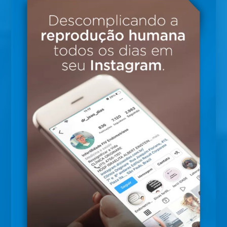
blastocisto é realizada após 5 dias da
aspiração folicular. Em casos de biópsia dos
embriões, pode ser realizada após 6 dias.
Quando os embriões são congelados, é
necessário um preparo do endométrio.
Inicia-se o uso de estrogênio (por exemplo
Primogyna ou Oestrogel) entre o primeiro e o
terceiro dia do ciclo em que fará o preparo.
Após 10 dias de uso, realiza-se um ultrassom
com o objetivo de avaliar o endométrio.
Consideramos um endométrio adequado
quando ele apresenta espessura de pelo
menos 7 mm e aspecto trilaminar (forma-se
imagem de 3 linhas).