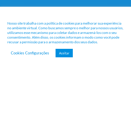
Nossa Política e Termos
Nosso site trabalha com a política de cookies para melhorar sua experiência
no ambiente virtual. Como buscamos sempre o melhor para nossos usuários,
utilizamos esse mecanismo para coletar dados e armazená-los com o seu
consentimento. Além disso, os cookies informam o modo como você pode
recusar a permissão para o armazenamento dos seus dados.
Cookies Configurações
Aceitar
Agende sua consulta
© 2026 Dr. João Dias.
Todos os direitos reservados. O conteúdo deste site foi elaborado
pela equipe do Dr. João dias e as informações aqui contidas tem