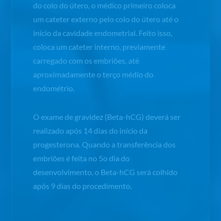
do colo do útero, o médico primeiro coloca
um cateter externo pelo colo do útero até o
início da cavidade endometrial. Feito isso,
coloca um cateter interno, previamente
carregado com os embriões, até
aproximadamente o terço médio do
endométrio.
O exame de gravidez (Beta-hCG) deverá ser
realizado após 14 dias do início da
progesterona. Quando a transferência dos
embriões é feita no 5
o
dia do
desenvolvimento, o Beta-hCG será colhido
após 9 dias do procedimento.