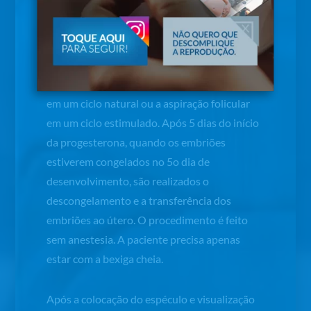
Confirmado que o endométrio está
adequado, iniciamos a progesterona
micronizada (por exemplo Utrogestan e/ou
Crinone). Esse dia, que chamamos de dia zero,
representa o dia em que ocorreria a ovulação
em um ciclo natural ou a aspiração folicular
em um ciclo estimulado. Após 5 dias do início
da progesterona, quando os embriões
estiverem congelados no 5
o
dia de
desenvolvimento, são realizados o
descongelamento e a transferência dos
embriões ao útero. O procedimento é feito
sem anestesia. A paciente precisa apenas
estar com a bexiga cheia.
Após a colocação do espéculo e visualização