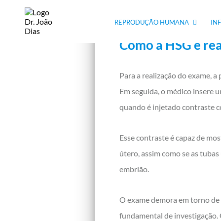
útero e/ou das tubas uterinas
REPRODUÇÃO HUMANA
IN
Como a HSG é rea
Para a realização do exame, a
Em seguida, o médico insere um
quando é injetado contraste c
Esse contraste é capaz de mos
útero, assim como se as tubas
embrião.
O exame demora em torno de 3
fundamental de investigação. 