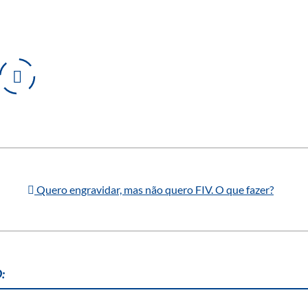
Quero engravidar, mas não quero FIV. O que fazer?
: