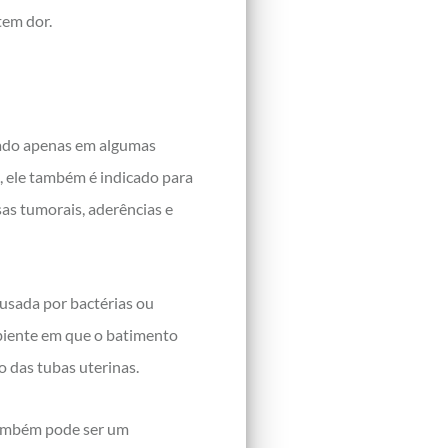
tem dor.
sado apenas em algumas
s, ele também é indicado para
as tumorais, aderências e
ausada por bactérias ou
mbiente em que o batimento
o das tubas uterinas.
também pode ser um