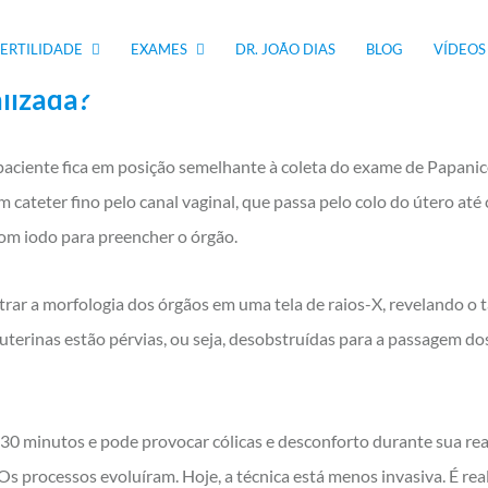
, pode ser indicado o melhor tratamento.
FERTILIDADE
EXAMES
DR. JOÃO DIAS
BLOG
VÍDEOS
lizada?
 paciente fica em posição semelhante à coleta do exame de Papani
 cateter fino pelo canal vaginal, que passa pelo colo do útero até 
om iodo para preencher o órgão.
trar a morfologia dos órgãos em uma tela de raios-X, revelando o
 uterinas estão pérvias, ou seja, desobstruídas para a passagem d
0 minutos e pode provocar cólicas e desconforto durante sua re
Os processos evoluíram. Hoje, a técnica está menos invasiva. É r