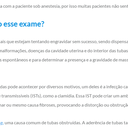
a com a paciente sob anestesia, por isso muitas pacientes não sen
o esse exame?
ais que estejam tentando engravidar sem sucesso, sendo dispen
 malformações, doenças da cavidade uterina e do interior das tuba
os espontâneos e para determinar a presença e a gravidade de mass
das pode acontecer por diversos motivos, um deles é a infecção c
ransmissíveis (ISTs), como a clamídia. Essa IST pode criar um a
ionar ou mesmo causa fibroses, provocando a distorção ou obstruçã
e,
uma causa comum de tubas obstruídas. A aderência de tubas 