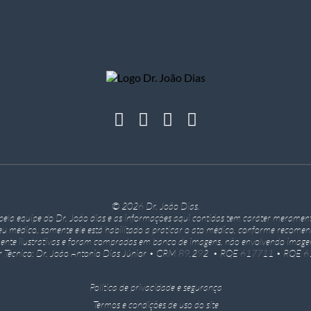
© 2026 Dr. João Dias.
o pela equipe do Dr. João dias e as informações aqui contidas tem caráter merament
eu médico, somente ele está habilitado a praticar o ato médico, conforme recome
ente ilustrativas e foram compradas em banco de imagens, não envolvendo imagen
or Técnico: Dr. João Antonio Dias Júnior • CRM 89.292 • RQE 617711 • RQE 
Política de privacidade e segurança
Termos e condições de uso do site