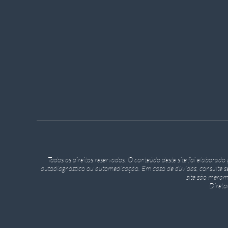
Todos os direitos reservados. O conteúdo deste site foi elaborad
autodiagnóstico ou automedicação. Em caso de dúvidas, consulte s
site são meram
Diret