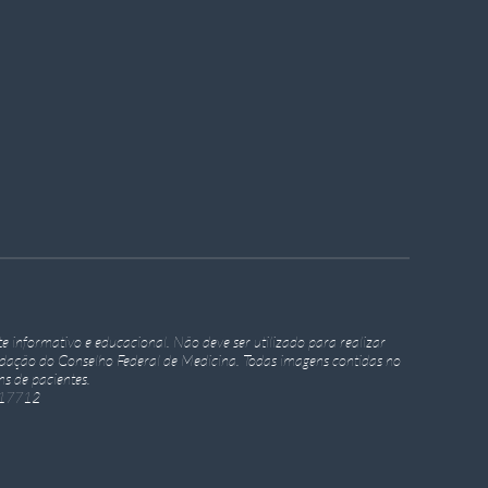
e informativo e educacional. Não deve ser utilizado para realizar
ndação do Conselho Federal de Medicina. Todas imagens contidas no
s de pacientes.
617712