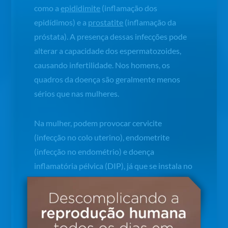
como a
epididimite
(inflamação dos
epidídimos) e a
prostatite
(inflamação da
próstata). A presença dessas infecções pode
alterar a capacidade dos espermatozoides,
causando infertilidade. Nos homens, os
quadros da doença são geralmente menos
sérios que nas mulheres.
Na mulher, podem provocar cervicite
(infecção no colo uterino), endometrite
(infecção no endométrio) e doença
inflamatória pélvica (DIP), já que se instala no
útero, nas tubas uterinas e nos ovários. Se
não tratada, pode causar danos a esses
órgãos, por exemplo diminuindo a
permeabilidade das tubas uterinas e