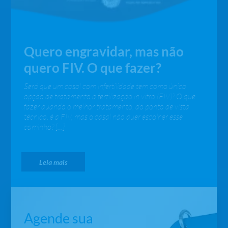
Quero engravidar, mas não
quero FIV. O que fazer?
Será que um casal com infertilidade tem como única
opção de tratamento a fertilização in vitro (FIV)? O que
fazer quando o melhor tratamento, do ponto de vista
técnico, é a FIV, mas o casal não quer escolher esse
caminho? […]
Leia mais
Agende sua