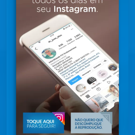
impedindo que o embrião chegue ao
endométrio, o que pode desencadear uma
gravidez fora do útero, denominada ectópica.
Essas infecções também aumentam o risco de
aborto ou parto prematuro.
Tanto em homens quanto em mulheres a
doença geralmente não apresenta sintomas e
um parceiro pode transmitir ao outro.
Sintomas
A infecção por
Chlamydia
, em geral, não
apresenta sintomas. Quando não tratada,
essa infecção pode se tornar crônica, levando
a sequelas, como aderências pélvicas, que