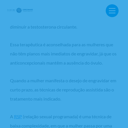
feito com o uso de anticoncepcionais orais combinados,
que tendem a estabilizar o desequilíbrio hormonal e
diminuir a testosterona circulante.
Essa terapêutica é aconselhada para as mulheres que
não têm planos mais imediatos de engravidar, já que os
anticoncepcionais mantêm a ausência do óvulo.
Quando a mulher manifesta o desejo de engravidar em
curto prazo, as técnicas de reprodução assistida são o
tratamento mais indicado.
A
RSP
(relação sexual programada) é uma técnica de
BUSCA:
baixa complexidade, em que a mulher passa por uma