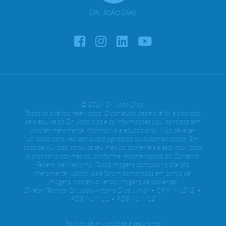
© 2026 Dr. João Dias.
Todos os direitos reservados. O conteúdo deste site foi elaborado
pela equipe do Dr. João dias e as informações aqui contidas tem
caráter meramente informativo e educacional. Não deve ser
utilizado para realizar autodiagnóstico ou automedicação. Em
caso de dúvidas, consulte seu médico, somente ele está habilitado
a praticar o ato médico, conforme recomendação do Conselho
Federal de Medicina. Todas imagens contidas no site são
meramente ilustrativas e foram compradas em banco de
imagens, não envolvendo imagens de pacientes.
Diretor Técnico: Dr. João Antonio Dias Júnior • CRM 89.292 •
RQE 617711 • RQE 617712
Política de privacidade e segurança