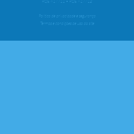
RQE 617711 • RQE 617712
Política de privacidade e segurança
Termos e condições de uso do site