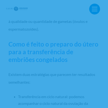
desejam a gestação independente ou, até mesmo,
casais que possuem fatores de infertilidade associados
à qualidade ou quantidade de gametas (óvulos e
espermatozoides).
Como é feito o preparo do útero
para a transferência de
embriões congelados
Existem duas estratégias que parecem ter resultados
semelhantes:
Transferência em ciclo natural: podemos
BUSCA:
acompanhar o ciclo natural da ovulação da