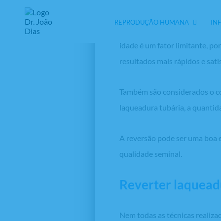
REPRODUÇÃO HUMANA
IN
Alguns fatores precisam ser a
idade é um fator limitante, p
resultados mais rápidos e sat
Também são considerados o co
laqueadura tubária, a quantida
A reversão pode ser uma boa 
qualidade seminal.
Reverter laqueadu
Nem todas as técnicas realiza