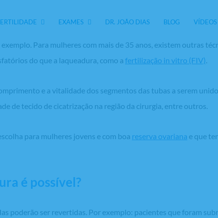
FERTILIDADE
EXAMES
DR. JOÃO DIAS
BLOG
VÍDEOS
valiados por um especialista em medicina reprodutiva antes da re
or exemplo. Para mulheres com mais de 35 anos, existem outras té
isfatórios do que a laqueadura, como a
fertilização
in vitro
(FIV)
.
mprimento e a vitalidade dos segmentos das tubas a serem unidos
de de tecido de cicatrização na região da cirurgia, entre outros.
escolha para mulheres jovens e com boa
reserva ovariana
e que te
ra é possível?
das poderão ser revertidas. Por exemplo: pacientes que foram sub