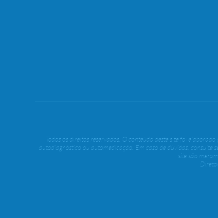
Todos os direitos reservados. O conteúdo deste site foi elaborad
autodiagnóstico ou automedicação. Em caso de dúvidas, consulte s
site são meram
Diret