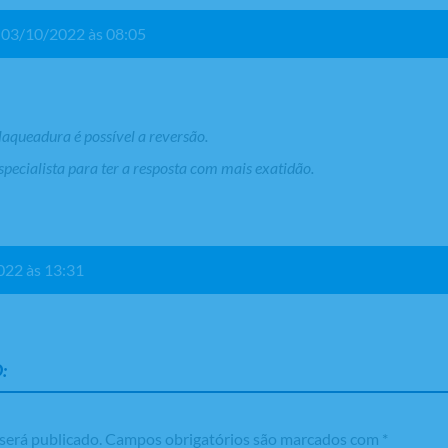
m 03/10/2022 às 08:05
laqueadura é possível a reversão.
pecialista para ter a resposta com mais exatidão.
022 às 13:31
:
será publicado.
Campos obrigatórios são marcados com
*