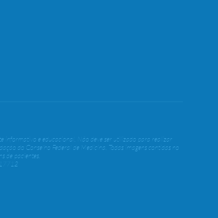
e informativo e educacional. Não deve ser utilizado para realizar
ndação do Conselho Federal de Medicina. Todas imagens contidas no
s de pacientes.
617712