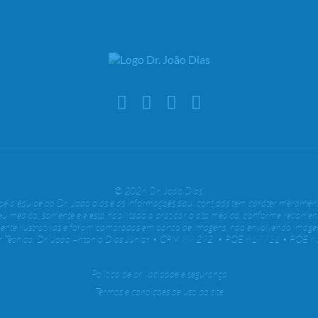
© 2026 Dr. João Dias.
o pela equipe do Dr. João dias e as informações aqui contidas tem caráter merament
eu médico, somente ele está habilitado a praticar o ato médico, conforme recome
ente ilustrativas e foram compradas em banco de imagens, não envolvendo imagen
or Técnico: Dr. João Antonio Dias Júnior • CRM 89.292 • RQE 617711 • RQE 
Política de privacidade e segurança
Termos e condições de uso do site