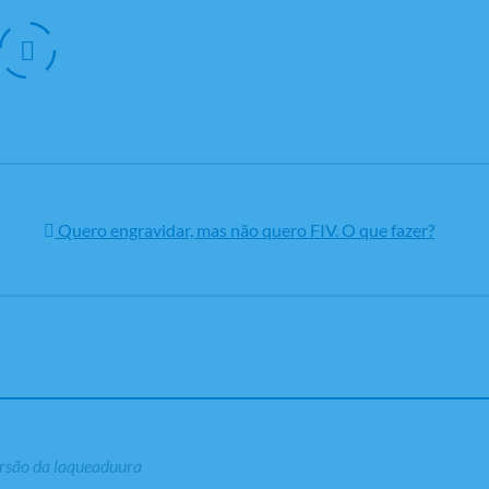
Quero engravidar, mas não quero FIV. O que fazer?
versão da laqueaduura