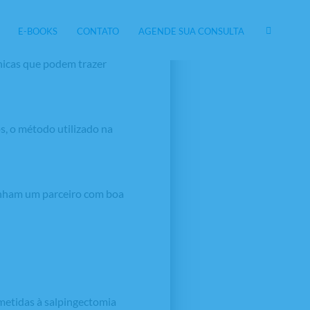
E-BOOKS
CONTATO
AGENDE SUA CONSULTA
alização do procedimento. A
cnicas que podem trazer
, o método utilizado na
nham um parceiro com boa
metidas à salpingectomia