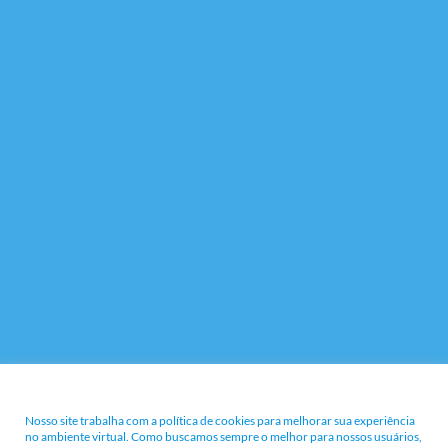
Nossa Política e Termos
Nosso site trabalha com a política de cookies para melhorar sua experiência
no ambiente virtual. Como buscamos sempre o melhor para nossos usuários,