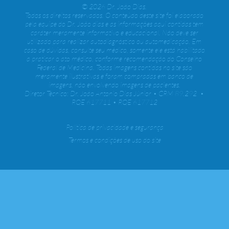
© 2026 Dr. João Dias.
Todos os direitos reservados. O conteúdo deste site foi elaborado
pela equipe do Dr. João dias e as informações aqui contidas tem
caráter meramente informativo e educacional. Não deve ser
utilizado para realizar autodiagnóstico ou automedicação. Em
caso de dúvidas, consulte seu médico, somente ele está habilitado
a praticar o ato médico, conforme recomendação do Conselho
Federal de Medicina. Todas imagens contidas no site são
meramente ilustrativas e foram compradas em banco de
imagens, não envolvendo imagens de pacientes.
Diretor Técnico: Dr. João Antonio Dias Júnior • CRM 89.292 •
RQE 617711 • RQE 617712
Política de privacidade e segurança
Termos e condições de uso do site