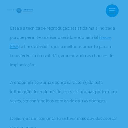
tratamento escolhido para que a paciente se cure da
endometrite. Somente depois pode ser iniciada a FIV.
Essa é a técnica de reprodução assistida mais indicada
porque permite analisar o tecido endometrial
(teste
ERA)
a fim de decidir qual o melhor momento para a
transferência do embrião, aumentando as chances de
implantação.
A endometrite é uma doença caracterizada pela
inflamação do endométrio, e seus sintomas podem, por
vezes, ser confundidos com os de outras doenças.
BUSCA:
Deixe-nos um comentário se tiver mais dúvidas acerca
dessa doença.