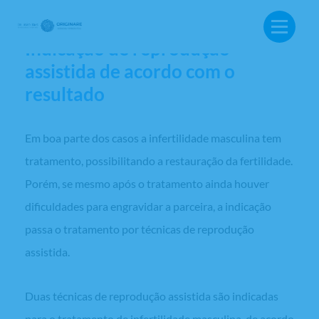
1,0×106/ml.
Indicação de reprodução
assistida de acordo com o
resultado
Em boa parte dos casos a infertilidade masculina tem
tratamento, possibilitando a restauração da fertilidade.
Porém, se mesmo após o tratamento ainda houver
dificuldades para engravidar a parceira, a indicação
passa o tratamento por técnicas de reprodução
assistida.
BUSCA:
Duas técnicas de reprodução assistida são indicadas
para o tratamento de infertilidade masculina, de acordo