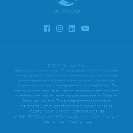
© 2026 Dr. João Dias.
Todos os direitos reservados. O conteúdo deste site foi elaborado
pela equipe do Dr. João dias e as informações aqui contidas tem
caráter meramente informativo e educacional. Não deve ser
utilizado para realizar autodiagnóstico ou automedicação. Em
caso de dúvidas, consulte seu médico, somente ele está habilitado
a praticar o ato médico, conforme recomendação do Conselho
Federal de Medicina. Todas imagens contidas no site são
meramente ilustrativas e foram compradas em banco de
imagens, não envolvendo imagens de pacientes.
Diretor Técnico: Dr. João Antonio Dias Júnior • CRM 89.292 •
RQE 617711 • RQE 617712