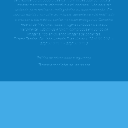
caráter meramente informativo e educacional. Não deve ser
utilizado para realizar autodiagnóstico ou automedicação. Em
caso de dúvidas, consulte seu médico, somente ele está habilitado
a praticar o ato médico, conforme recomendação do Conselho
Federal de Medicina. Todas imagens contidas no site são
meramente ilustrativas e foram compradas em banco de
imagens, não envolvendo imagens de pacientes.
Diretor Técnico: Dr. João Antonio Dias Júnior • CRM 89.292 •
RQE 617711 • RQE 617712
Política de privacidade e segurança
Termos e condições de uso do site