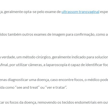
ça, geralmente opta-se pelo exame de
ultrassom transvaginal
espec
ridos também outros exames de imagem para confirmação, como 
a verdade, um método cirúrgico, geralmente indicado para solucion
al, por utilizar câmeras, a laparoscopia é capaz de identificar fo
nas diagnosticar uma doença, caso encontre focos, o médico pode
ida como “
see and treat
” ou “ver e tratar”.
dicar os focos da doença, removendo os tecidos endometriais em ou