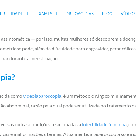
 causada por um refluxo da menstruação em associação a fatores 
o retrógrada não apresentam endometriose e mulheres com endo
FERTILIDADE
EXAMES
DR. JOÃO DIAS
BLOG
VÍDEOS
ação retrógrada.
 assintomática — por isso, muitas mulheres só descobrem a doenç
ometriose pode, além da dificuldade para engravidar, gerar cólica
rinar durante a menstruação.
opia?
ecida como
videolaparoscopia
, é um método cirúrgico minimament
ão abdominal, razão pela qual pode ser utilizada no tratamento d
diversas outras condições relacionadas à
infertilidade feminina
, c
lvicas e malformações uterinas. Atualmente, a laparoscopia só é i