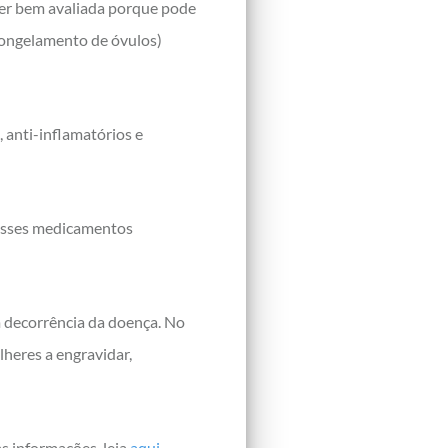
ser bem avaliada porque pode
 (congelamento de óvulos)
 anti-inflamatórios e
 esses medicamentos
m decorrência da doença. No
heres a engravidar,
as informações, leia
aqui
.