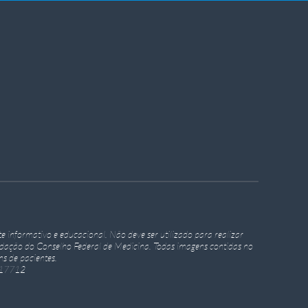
e informativo e educacional. Não deve ser utilizado para realizar
ndação do Conselho Federal de Medicina. Todas imagens contidas no
s de pacientes.
617712