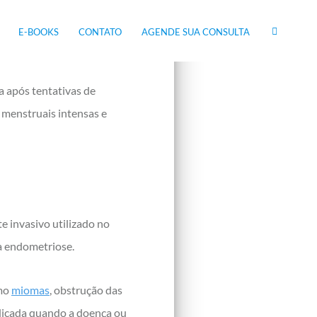
imunológicos. Muitas
metriose não
E-BOOKS
CONTATO
AGENDE SUA CONSULTA
a após tentativas de
s menstruais intensas e
e invasivo utilizado no
a endometriose.
omo
miomas
, obstrução das
ndicada quando a doença ou