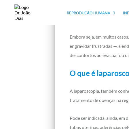
defende que a endometriose é
mulheres que têm menstruaçã
REPRODUÇÃO HUMANA
IN
necessariamente têm menstru
Embora seja, em muitos casos,
engravidar frustradas —, a end
desconfortos ao evacuar ou u
O que é laparosc
A laparoscopia, também conh
tratamento de doenças na regi
Pode ser indicada, ainda, em 
tubas uterinas, aderências pé