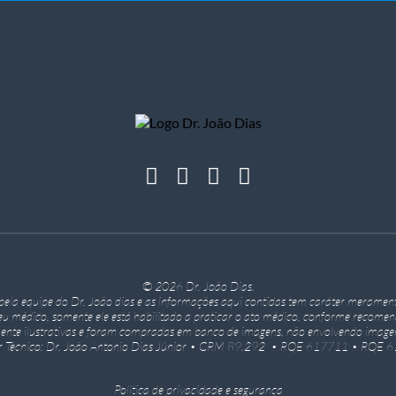
© 2026 Dr. João Dias.
o pela equipe do Dr. João dias e as informações aqui contidas tem caráter merament
eu médico, somente ele está habilitado a praticar o ato médico, conforme recome
ente ilustrativas e foram compradas em banco de imagens, não envolvendo imagen
or Técnico: Dr. João Antonio Dias Júnior • CRM 89.292 • RQE 617711 • RQE 
Política de privacidade e segurança