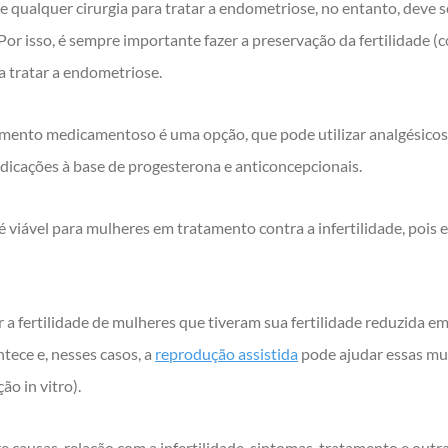
 qualquer cirurgia para tratar a endometriose, no entanto, deve 
. Por isso, é sempre importante fazer a preservação da fertilidade
a tratar a endometriose.
amento medicamentoso é uma opção, que pode utilizar analgésicos,
cações à base de progesterona e anticoncepcionais.
 viável para mulheres em tratamento contra a infertilidade, pois
 a fertilidade de mulheres que tiveram sua fertilidade reduzida e
tece e, nesses casos, a
reprodução assistida
pode ajudar essas mul
ação
in vitro
).
e causas, relação com a infertilidade, sintomas, tratamento e outr