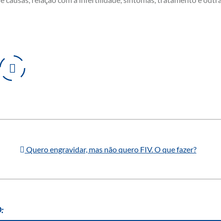
Quero engravidar, mas não quero FIV. O que fazer?
: