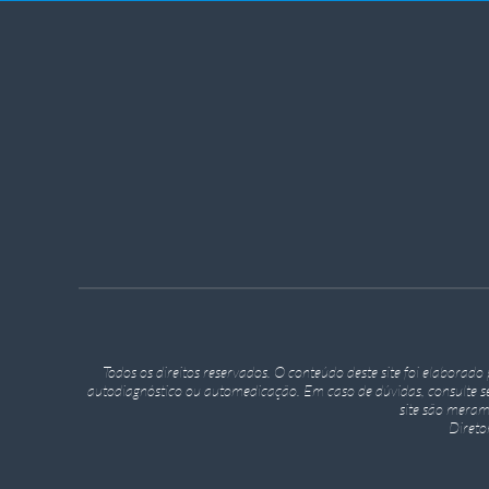
Todos os direitos reservados. O conteúdo deste site foi elaborad
autodiagnóstico ou automedicação. Em caso de dúvidas, consulte s
site são meram
Diret