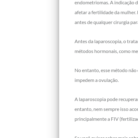
endometriomas. A indicação de
afetar a fertilidade da mulher
antes de qualquer cirurgia par
Antes da laparoscopia, o trat
métodos hormonais, como medi
No entanto, esse método não é
impedem a ovulação.
A laparoscopia pode recuperar
entanto, nem sempre isso acon
principalmente a FIV (fertiliz
Se você quiser saber mais sobr